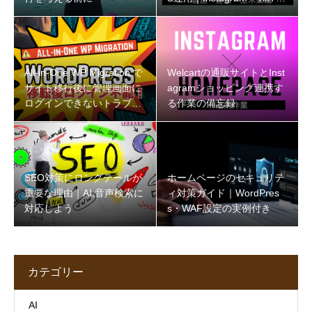
の始め方
All-in-One WP Migration で
Welcartの通販サイトとInst
サイト移行後に管理画面に
agramショッピング連携す
ログインできないトラブル
る作業の備忘録
と解決策
SEO対策にロングテールが
ホームページのセキュリテ
重要な理由｜AI,音声検索に
ィ対策ガイド｜WordPres
対応しよう
s・WAF設定の実例付き
カテゴリー
AI