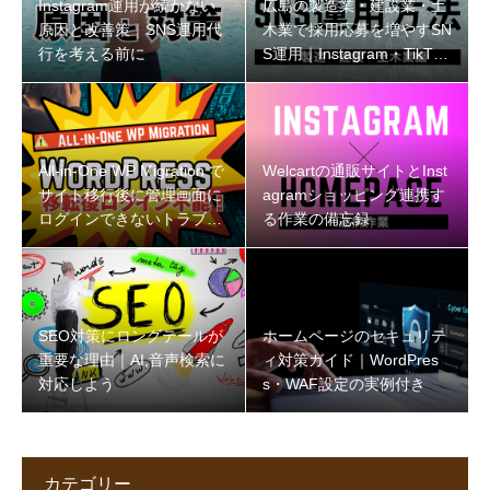
Instagram運用が続かない
広島の製造業・建設業・土
原因と改善策｜SNS運用代
木業で採用応募を増やすSN
行を考える前に
S運用｜Instagram・TikTok
の始め方
All-in-One WP Migration で
Welcartの通販サイトとInst
サイト移行後に管理画面に
agramショッピング連携す
ログインできないトラブル
る作業の備忘録
と解決策
SEO対策にロングテールが
ホームページのセキュリテ
重要な理由｜AI,音声検索に
ィ対策ガイド｜WordPres
対応しよう
s・WAF設定の実例付き
カテゴリー