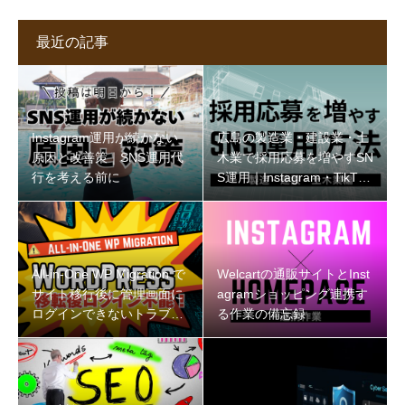
最近の記事
Instagram運用が続かない
広島の製造業・建設業・土
原因と改善策｜SNS運用代
木業で採用応募を増やすSN
行を考える前に
S運用｜Instagram・TikTok
の始め方
All-in-One WP Migration で
Welcartの通販サイトとInst
サイト移行後に管理画面に
agramショッピング連携す
ログインできないトラブル
る作業の備忘録
と解決策