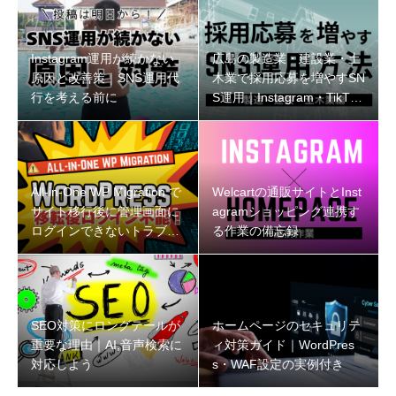
Instagram運用が続かない
広島の製造業・建設業・土
原因と改善策｜SNS運用代
木業で採用応募を増やすSN
行を考える前に
S運用｜Instagram・TikTok
の始め方
All-in-One WP Migration で
Welcartの通販サイトとInst
サイト移行後に管理画面に
agramショッピング連携す
ログインできないトラブル
る作業の備忘録
と解決策
SEO対策にロングテールが
ホームページのセキュリテ
重要な理由｜AI,音声検索に
ィ対策ガイド｜WordPres
対応しよう
s・WAF設定の実例付き