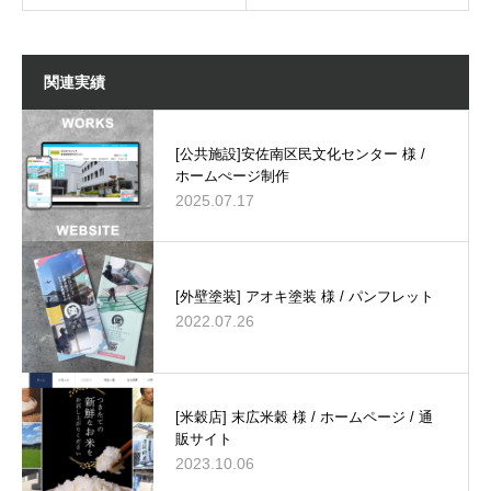
関連実績
[公共施設]安佐南区民文化センター 様 /
ホームぺージ制作
2025.07.17
[外壁塗装] アオキ塗装 様 / パンフレット
2022.07.26
[米穀店] 末広米穀 様 / ホームページ / 通
販サイト
2023.10.06