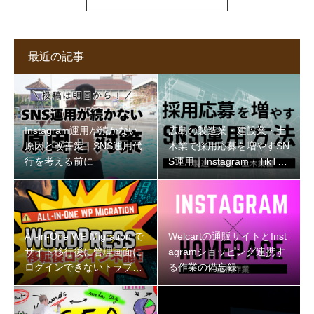
最近の記事
Instagram運用が続かない
広島の製造業・建設業・土
原因と改善策｜SNS運用代
木業で採用応募を増やすSN
行を考える前に
S運用｜Instagram・TikTok
の始め方
All-in-One WP Migration で
Welcartの通販サイトとInst
サイト移行後に管理画面に
agramショッピング連携す
ログインできないトラブル
る作業の備忘録
と解決策