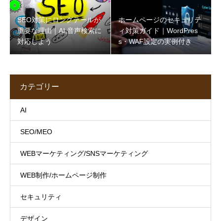
SEO対策にロングテールが
ホームページのセキュリテ
重要な理由｜AI,音声検索に
ィ対策ガイド｜WordPres
対応しよう
s・WAF設定の実例付き
カテゴリー
AI
SEO/MEO
WEBマーケティング/SNSマーケティング
WEB制作/ホームページ制作
セキュリティ
デザイン