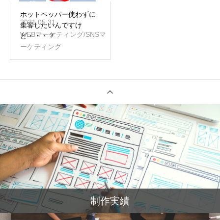
ホットペッパー使わずに
2021.05.31
集客したいんですけ
WEBマーケティング/SNSマ
ど・・・？
ーケティング
制作実績