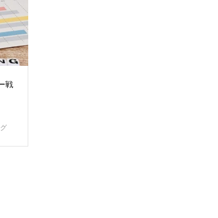
ー戦
ング